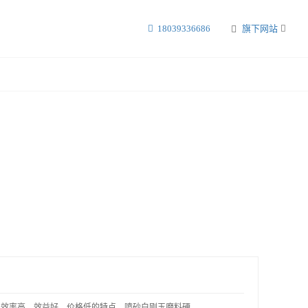
18039336686
旗下网站
效率高，效益好，价格低的特点。喷砂白刚玉磨料硬..