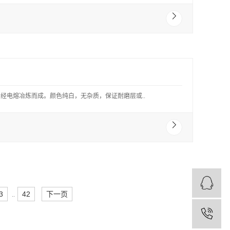
经电熔冶炼而成。颜色纯白，无杂质，保证耐磨层或..
3
42
下一页
..
1