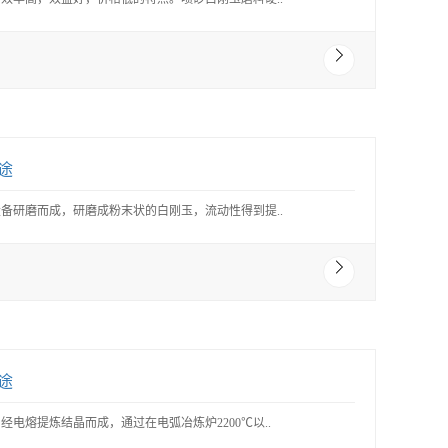
途
备研磨而成，研磨成粉末状的白刚玉，流动性得到提..
途
电熔提炼结晶而成，通过在电弧冶炼炉2200℃以..