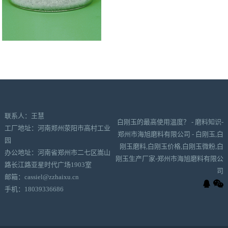
联系人：王慧
白刚玉的最高使用温度？ - 磨料知识-
工厂地址：河南郑州荥阳市高村工业
郑州市海旭磨料有限公司 - 白刚玉,白
园
刚玉磨料,白刚玉价格,白刚玉微粉,白
办公地址：河南省郑州市二七区嵩山
刚玉生产厂家-郑州市海旭磨料有限公
路长江路亚星时代广场1903室
司
邮箱：cassiel@zzhaixu.cn
手机：18039336686