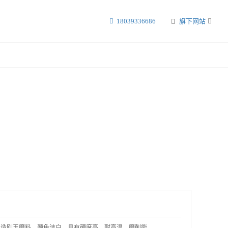
18039336686
旗下网站
造刚玉磨料，颜色洁白，具有硬度高、耐高温、磨削能..