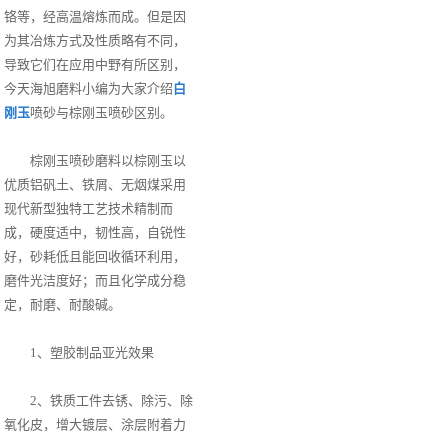
铬等，经高温熔炼而成。但是因
为其冶炼方式及性质略有不同，
导致它们在应用中野有所区别，
今天海旭磨料小编为大家介绍
白
刚玉
喷砂与棕刚玉喷砂区别。
棕刚玉喷砂磨料以棕刚玉以
优质铝矾土、铁屑、无烟煤采用
现代新型独特工艺技术精制而
成，硬度适中，韧性高，自锐性
好，砂耗低且能回收循环利用，
磨件光洁度好；而且化学成分稳
定，耐磨、耐酸碱。
1、塑胶制品亚光效果
2、铁质工件去锈、除污、除
氧化皮，增大镀层、涂层附着力