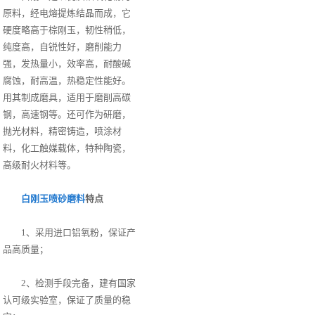
原料，经电熔提炼结晶而成，它
硬度略高于棕刚玉，韧性稍低，
纯度高，自锐性好，磨削能力
强，发热量小，效率高，耐酸碱
腐蚀，耐高温，热稳定性能好。
用其制成磨具，适用于磨削高碳
钢，高速钢等。还可作为研磨，
抛光材料，精密铸造，喷涂材
料，化工触媒载体，特种陶瓷，
高级耐火材料等。
白刚玉喷砂磨料
特点
1、采用进口铝氧粉，保证产
品高质量；
2、检测手段完备，建有国家
认可级实验室，保证了质量的稳