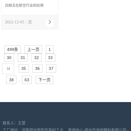
白刚玉在航空行业的应用
2022-12-05
次
499条
上一页
1
..
30
31
32
33
35
36
37
34
38
63
下一页
..
联系人：王慧
工厂地址：河南郑州荥阳市高村工业
新闻中心-郑州市海旭磨料有限公司 -