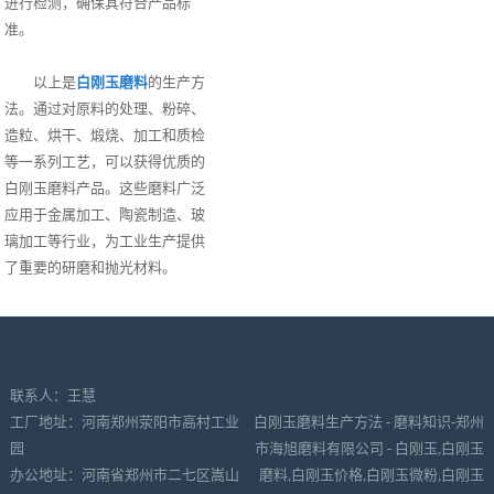
进行检测，确保其符合产品标
准。
以上是
白刚玉磨料
的生产方
法。通过对原料的处理、粉碎、
造粒、烘干、煅烧、加工和质检
等一系列工艺，可以获得优质的
白刚玉磨料产品。这些磨料广泛
应用于金属加工、陶瓷制造、玻
璃加工等行业，为工业生产提供
了重要的研磨和抛光材料。
联系人：王慧
工厂地址：河南郑州荥阳市高村工业
白刚玉磨料生产方法 - 磨料知识-郑州
园
市海旭磨料有限公司 - 白刚玉,白刚玉
办公地址：河南省郑州市二七区嵩山
磨料,白刚玉价格,白刚玉微粉,白刚玉