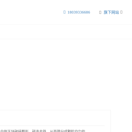
18039336686
旗下网站
白刚玉块破碎整形、磁选去铁，从而筛分成颗粒均匀的..