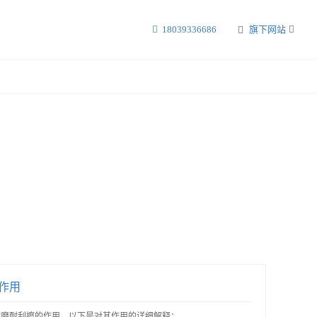
18039336686
旗下网站
作用
耐磨耐刮擦的作用。以下是对其作用的详细解释：