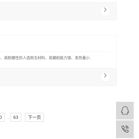
、高耐磨性的人造刚玉材料，其磨削能力强、发热量小..
0
63
下一页
..
1