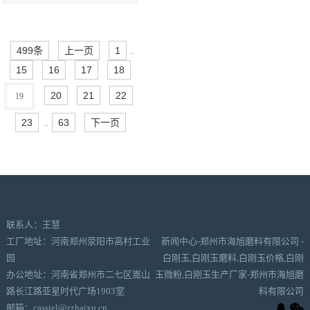
499条
上一页
1
..
15
16
17
18
20
21
22
19
23
63
下一页
..
联系人：王慧
工厂地址：河南郑州荥阳市高村工业
新闻中心-郑州市海旭磨料有限公司 -
园
白刚玉,白刚玉磨料,白刚玉价格,白刚
办公地址：河南省郑州市二七区嵩山
玉微粉,白刚玉生产厂家-郑州市海旭磨
路长江路亚星时代广场1903室
料有限公司
邮箱：cassiel@zzhaixu.cn