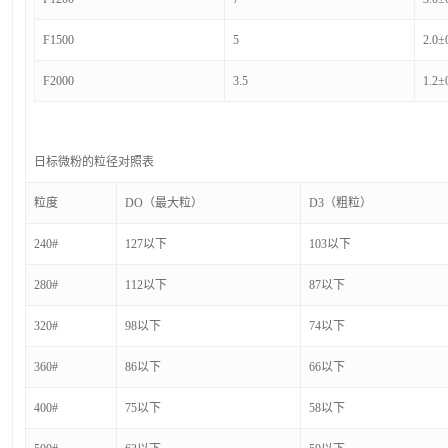
F1500
5
2.0±
F2000
3.5
1.2±
日标微粉的粒径对照表
粒度
DO（最大粒）
D3（粗粒）
240#
127以下
103以下
280#
112以下
87以下
320#
98以下
74以下
360#
86以下
66以下
400#
75以下
58以下