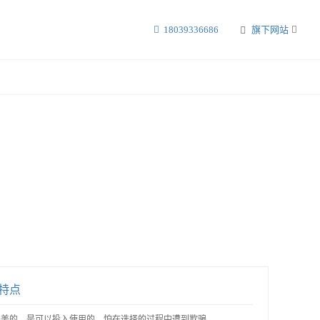
18039336686
旗下网站
特点
美的，是可以投入使用的，怕在选择的过程中遭到欺骗..