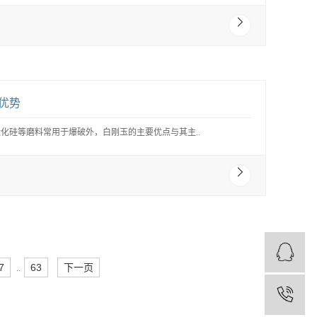
优势
化硅等磨料常用于爆破外，白刚玉的主要优点与其主..
7
63
下一页
..
1