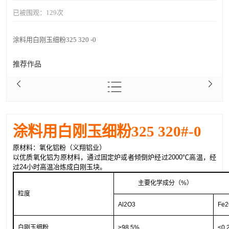
已被围观：
129
次
涂料用白刚玉细粉325 320 -0
推荐作品
涂料用白刚玉细粉325 320#-0
原材料：氧化铝粉（义翔铝业）
以优质氧化铝为原材料，通过固定炉或者倾倒炉经过
2000℃高温，经
过24小时高温冶炼成白刚玉块。
主要化学成分（%）
粒度
Al2O3
Fe
白刚玉细粉
≥98.5%
≤0.