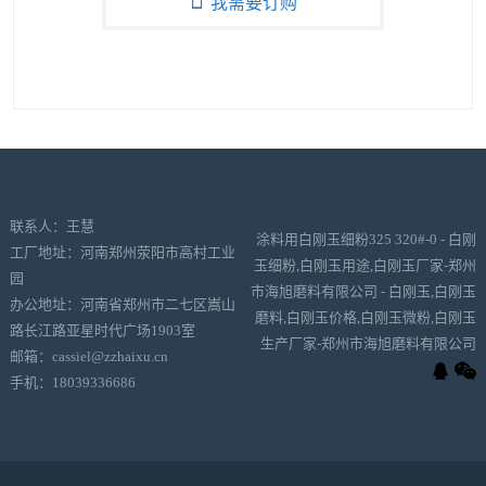
我需要订购
联系人：王慧
涂料用白刚玉细粉325 320#-0 - 白刚
工厂地址：河南郑州荥阳市高村工业
玉细粉,白刚玉用途,白刚玉厂家-郑州
园
市海旭磨料有限公司 - 白刚玉,白刚玉
办公地址：河南省郑州市二七区嵩山
磨料,白刚玉价格,白刚玉微粉,白刚玉
路长江路亚星时代广场1903室
生产厂家-郑州市海旭磨料有限公司
邮箱：cassiel@zzhaixu.cn
手机：18039336686