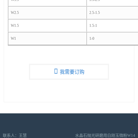
W2.5
2.5-1.5
W1.5
1.5-1
W1
1-0
我需要订购
联系人：王慧
水晶石抛光研磨用白刚玉微粉W14