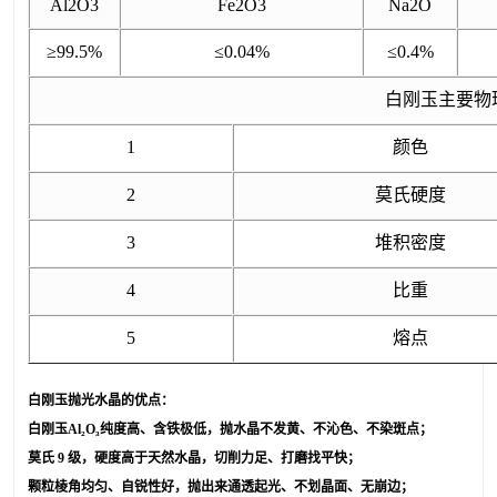
Al2O3
Fe2O3
Na2O
≥99.5%
≤0.04%
≤0.4%
白刚玉主要物
1
颜色
2
莫氏硬度
3
堆积密度
4
比重
5
熔点
白刚玉抛光水晶的优点：
白刚玉
Al₂O₃纯度高、含铁极低
，抛水晶
不发黄、不沁色、不染斑点
；
莫氏 9 级，硬度高于天然水晶，
切削力足、打磨找平快
；
颗粒棱角均匀、自锐性好，
抛出来通透起光、不划晶面、无崩边
；