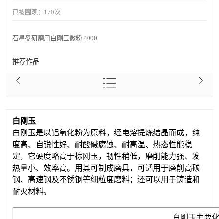
已被围观：
170
次
石墨盘研磨用白刚玉微粉 4000
推荐作品
白刚玉
白刚玉是以铝氧化粉为原料，经电熔提炼结晶而成，纯
度高、自锐性好、耐酸碱腐蚀、耐高温、热态性能稳
定，它硬度略高于棕刚玉，韧性稍低，磨削能力强、发
热量小、效率高。用其可制成磨具，可适用于磨削高碳
钢、高速钢及不锈钢等细粒度磨料；还可以用于铸造和
耐火材料。
白刚玉主要