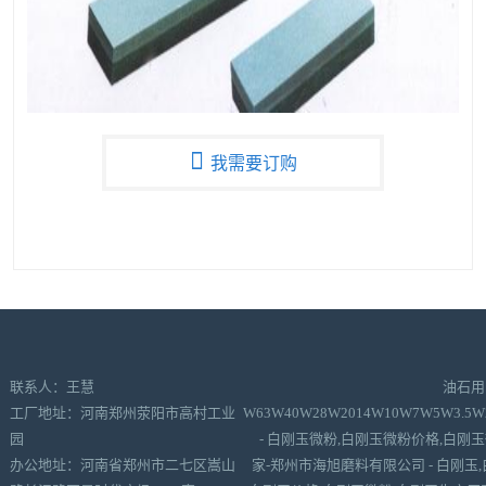
我需要订购
联系人：王慧
油石用
工厂地址：河南郑州荥阳市高村工业
W63W40W28W2014W10W7W5W3.5W2
园
- 白刚玉微粉,白刚玉微粉价格,白刚
办公地址：河南省郑州市二七区嵩山
家-郑州市海旭磨料有限公司 - 白刚玉,