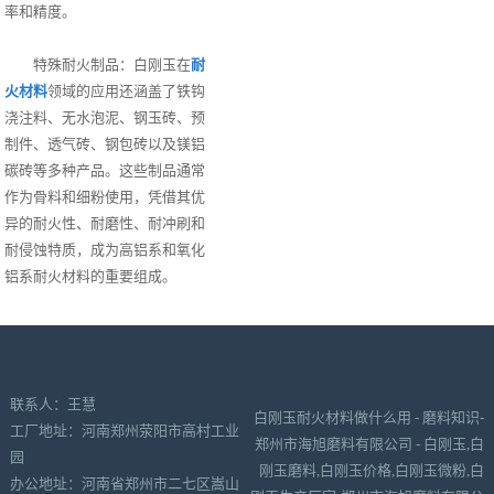
率和精度。
特殊耐火制品：白刚玉在
耐
火材料
领域的应用还涵盖了铁钩
浇注料、无水泡泥、钢玉砖、预
制件、透气砖、钢包砖以及镁铝
碳砖等多种产品。这些制品通常
作为骨料和细粉使用，凭借其优
异的耐火性、耐磨性、耐冲刷和
耐侵蚀特质，成为高铝系和氧化
铝系耐火材料的重要组成。
联系人：王慧
白刚玉耐火材料做什么用 - 磨料知识-
工厂地址：河南郑州荥阳市高村工业
郑州市海旭磨料有限公司 - 白刚玉,白
园
刚玉磨料,白刚玉价格,白刚玉微粉,白
办公地址：河南省郑州市二七区嵩山