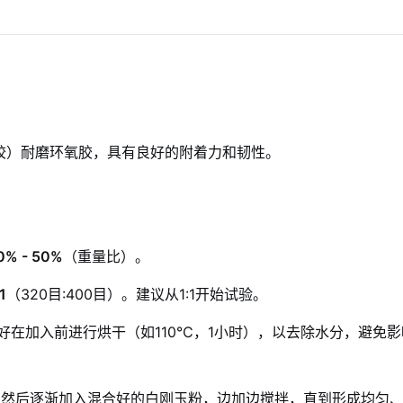
B胶）耐磨环氧胶，具有良好的附着力和韧性。
0% - 50%
（重量比）。
1
（320目:400目）。建议从1:1开始试验。
好在加入前进行烘干（如110℃，1小时），以去除水分，避免
，然后逐渐加入混合好的白刚玉粉，边加边搅拌，直到形成均匀