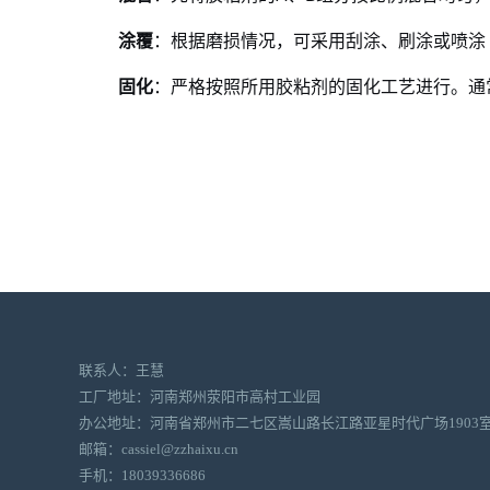
涂覆
：根据磨损情况，可采用刮涂、刷涂或喷涂
固化
：严格按照所用胶粘剂的固化工艺进行。通
联系人：王慧
工厂地址：河南郑州荥阳市高村工业园
办公地址：河南省郑州市二七区嵩山路长江路亚星时代广场1903
邮箱：cassiel@zzhaixu.cn
手机：18039336686