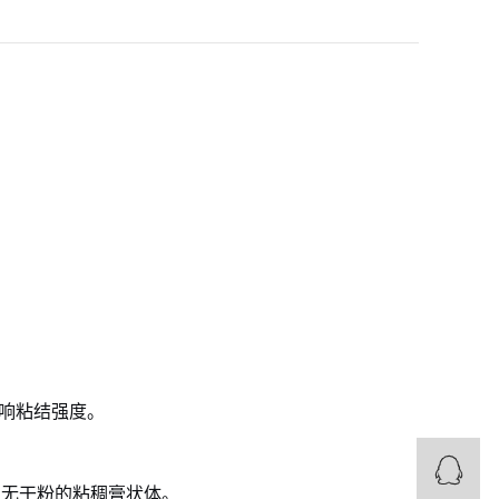
影响粘结强度。
、无干粉的粘稠膏状体。