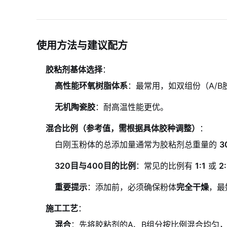
使用方法与建议配方
胶粘剂基体选择
：
高性能环氧树脂体系
：最常用，如双组份（A/
无机陶瓷胶
：耐高温性能更优。
混合比例（参考值，需根据具体胶种调整）
：
白刚玉粉体的总添加量通常为胶粘剂总重量的
3
320目与400目的比例
：常见的比例有
1:1
或
2:
重要提示
：添加前，必须确保粉体
完全干燥
，最
施工工艺
：
混合
：先将胶粘剂的A、B组分按比例混合均匀