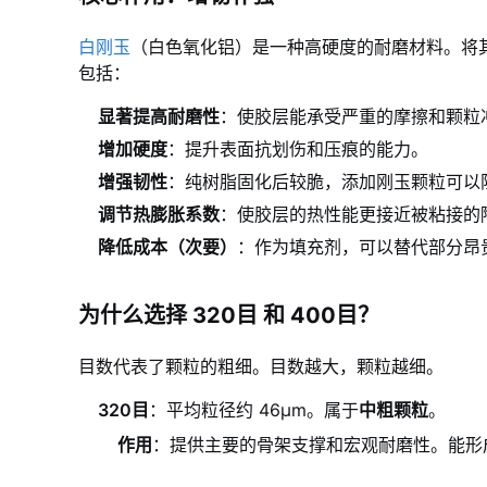
白刚玉
（白色氧化铝）是一种高硬度的耐磨材料。将
包括：
显著提高耐磨性
：使胶层能承受严重的摩擦和颗粒
增加硬度
：提升表面抗划伤和压痕的能力。
增强韧性
：纯树脂固化后较脆，添加刚玉颗粒可以
调节热膨胀系数
：使胶层的热性能更接近被粘接的
降低成本（次要）
：作为填充剂，可以替代部分昂
为什么选择 320目 和 400目？
目数代表了颗粒的粗细。目数越大，颗粒越细。
320目
：平均粒径约 46μm。属于
中粗颗粒
。
作用
：提供主要的骨架支撑和宏观耐磨性。能形