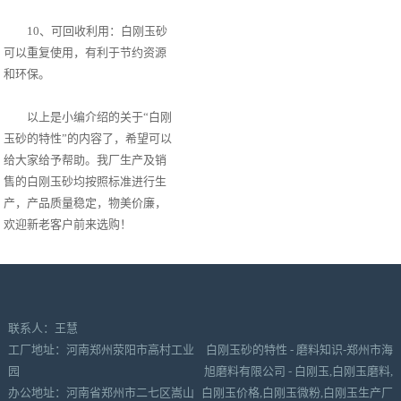
10、可回收利用：白刚玉砂
可以重复使用，有利于节约资源
和环保。
以上是小编介绍的关于“白刚
玉砂的特性”的内容了，希望可以
给大家给予帮助。我厂生产及销
售的白刚玉砂均按照标准进行生
产，产品质量稳定，物美价廉，
欢迎新老客户前来选购！
联系人：王慧
工厂地址：河南郑州荥阳市高村工业
白刚玉砂的特性 - 磨料知识-郑州市海
园
旭磨料有限公司 - 白刚玉,白刚玉磨料,
办公地址：河南省郑州市二七区嵩山
白刚玉价格,白刚玉微粉,白刚玉生产厂