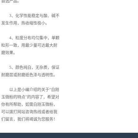
首选产品。
3、化学性能稳定与酸、碱不
发生作用，热收缩性极小。
4、粒度分布均匀集中，单颗
粒形一致，用最少量可达最大耐
磨效果。
5、颜色纯白，无杂质，保证
耐磨层或耐磨纸色泽与透明性。
以上是小编介绍的关于“白刚
玉微粉的特点”的内容了，希望对
你有所帮助，如需白刚玉微粉，
可以拨打网站咨询热线或者给我
们留言，我们将竭诚为您服务！