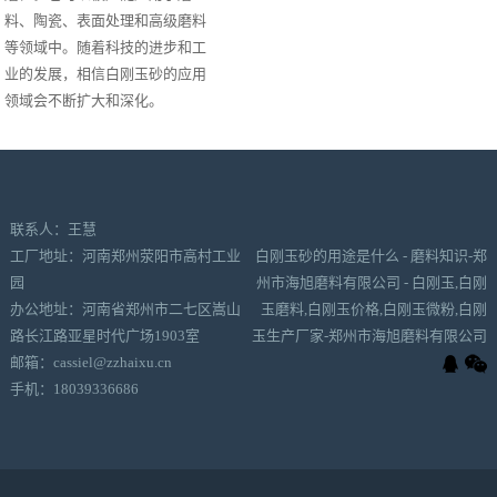
料、陶瓷、表面处理和高级磨料
等领域中。随着科技的进步和工
业的发展，相信白刚玉砂的应用
领域会不断扩大和深化。
联系人：王慧
工厂地址：河南郑州荥阳市高村工业
白刚玉砂的用途是什么 - 磨料知识-郑
园
州市海旭磨料有限公司 - 白刚玉,白刚
办公地址：河南省郑州市二七区嵩山
玉磨料,白刚玉价格,白刚玉微粉,白刚
路长江路亚星时代广场1903室
玉生产厂家-郑州市海旭磨料有限公司
邮箱：cassiel@zzhaixu.cn
手机：18039336686