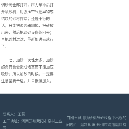
调砂阀全部打开，压力罐冲后打
开喷砂机，用强压空气把异物或
结块的砂材排除；还是不行的
话，只能把调砂器卸掉，把砂放
出来，然后把调砂设备缩回去；
再把砂材过滤，重新加进去就行
了。
七、加砂一次性太多，加砂
超负荷也会造成堵塞而不能加压
吸砂；所以加砂的时候，一定要
注意量要合适，并且慢慢加入。
联系人：王慧
白刚玉试用喷砂机喷砂过程中出现的
工厂地址：河南郑州荥阳市高村工业
问题？ - 磨料知识-郑州市海旭磨料有
园