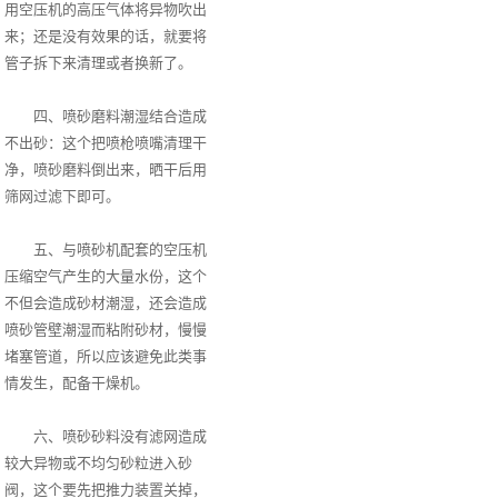
用空压机的高压气体将异物吹出
来；还是没有效果的话，就要将
管子拆下来清理或者换新了。
四、喷砂磨料潮湿结合造成
不出砂：这个把喷枪喷嘴清理干
净，喷砂磨料倒出来，晒干后用
筛网过滤下即可。
五、与喷砂机配套的空压机
压缩空气产生的大量水份，这个
不但会造成砂材潮湿，还会造成
喷砂管壁潮湿而粘附砂材，慢慢
堵塞管道，所以应该避免此类事
情发生，配备干燥机。
六、喷砂砂料没有滤网造成
较大异物或不均匀砂粒进入砂
阀，这个要先把推力装置关掉，