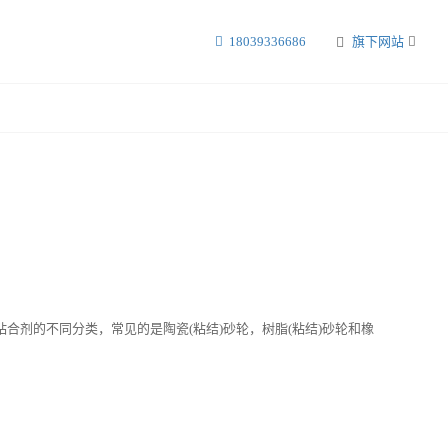
18039336686
旗下网站
剂的不同分类，常见的是陶瓷(粘结)砂轮，树脂(粘结)砂轮和橡