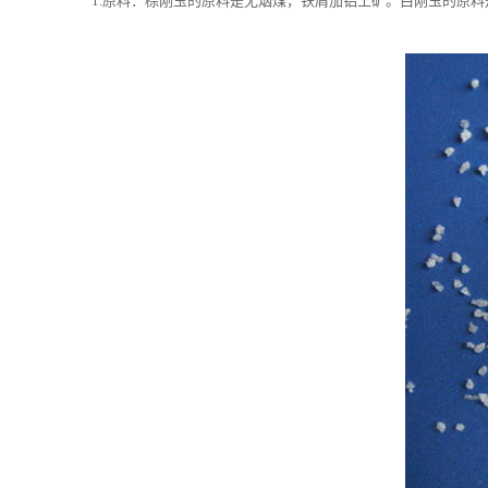
1.原料：棕刚玉的原料是无烟煤，铁屑加铝土矿。白刚玉的原料