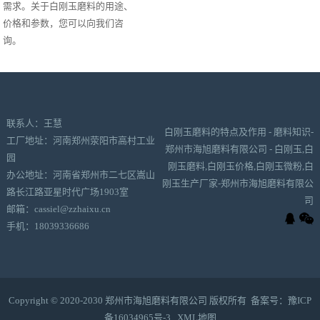
需求。关于白刚玉磨料的用途、
价格和参数，您可以向我们咨
询。
联系人：王慧
白刚玉磨料的特点及作用 - 磨料知识-
工厂地址：河南郑州荥阳市高村工业
郑州市海旭磨料有限公司 - 白刚玉,白
园
刚玉磨料,白刚玉价格,白刚玉微粉,白
办公地址：河南省郑州市二七区嵩山
刚玉生产厂家-郑州市海旭磨料有限公
路长江路亚星时代广场1903室
司
邮箱：cassiel@zzhaixu.cn
手机：18039336686
Copyright © 2020-2030 郑州市海旭磨料有限公司 版权所有 备案号：
豫ICP
备16034965号-3
XML地图