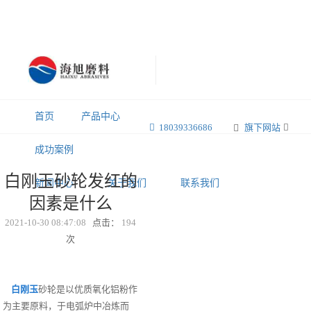
首页
产品中心
18039336686
旗下网站
成功案例
白刚玉砂轮发红的
新闻中心
关于我们
联系我们
因素是什么
2021-10-30 08:47:08
点击：
194
次
白刚玉
砂轮是以优质氧化铝粉作
为主要原料，于电弧炉中冶炼而