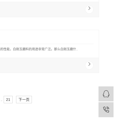
的性能，白刚玉磨料的用途非常广泛。那么白刚玉磨什..
21
下一页
..
1