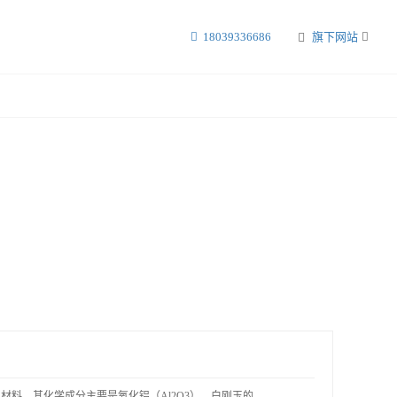
18039336686
旗下网站
料，其化学成分主要是氧化铝（Al2O3）。白刚玉的..