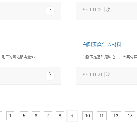
2023-11-30
次
白刚玉磨什么材料
玉的氧化铝含量&g..
白刚玉是基础磨料之一，因其优异
2023-11-21
次
1
5
6
7
8
10
11
12
13
..
9