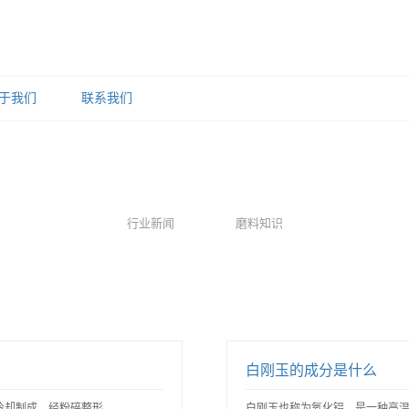
于我们
联系我们
行业新闻
磨料知识
白刚玉的成分是什么
却制成，经粉碎整形..
白刚玉也称为氧化铝，是一种高温材