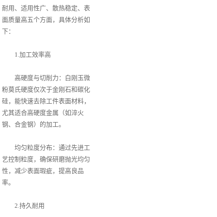
耐用、适用性广、散热稳定、表
面质量高五个方面，具体分析如
下：
1.加工效率高
高硬度与切削力：白刚玉微
粉莫氏硬度仅次于金刚石和碳化
硅，能快速去除工件表面材料，
尤其适合高硬度金属（如淬火
钢、合金钢）的加工。
均匀粒度分布：通过先进工
艺控制粒度，确保研磨抛光均匀
性，减少表面瑕疵，提高良品
率。
2.持久耐用