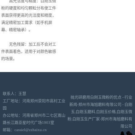
高光洁度与精度：白刚玉微
粉的硬度和均匀颗粒分布使工件
表面获得更高的光洁度和精度，
满足精密加工需求（如手机屏
幕、精密轴承）。
无色残留：加工后不会对工
件表面着色，适用于对颜色敏感
的场景。
联系人：王慧
抛光研磨用白刚玉微粉的优点 - 行业
工厂地址：河南郑州荥阳市高村工业
新闻-郑州市海旭磨料有限公司 - 白刚
园
玉,白刚玉磨料,白刚玉价格,白刚玉微
办公地址：河南省郑州市二七区嵩山
粉,白刚玉生产厂家-郑州市海旭磨料有
路长江路亚星时代广场1903室
限公司
邮箱：cassiel@zzhaixu.cn