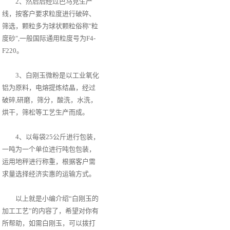
2、然后后经过巴马克生产
线，按客户要求粒度进行破碎、
筛选，颗粒多为球状颗粒俗称"粒
度砂",一般国际通用粒度号为F4-
F220。
3、白刚玉微粉是以工业氧化
铝为原料，电熔提炼结晶，经过
破碎,研磨，筛分，酸洗，水洗，
烘干，筛松等工艺生产而成。
4、以每袋25公斤进行包装，
一吨为一个单位进行吨包包装，
运用地秤进行称重，根据客户需
求量选择经济实惠的运输方式。
以上就是小编介绍“白刚玉的
加工工艺”的内容了，希望对你有
所帮助，如需白刚玉，可以拨打