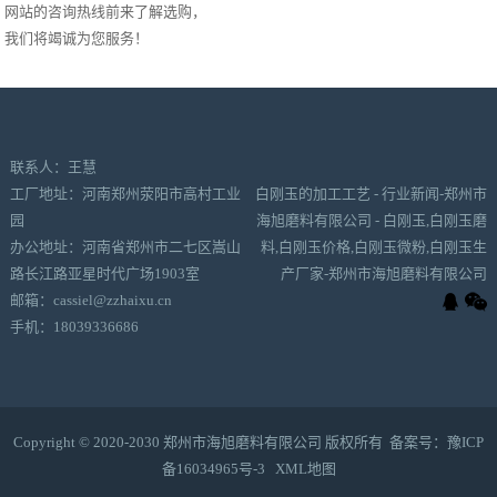
网站的咨询热线前来了解选购，
我们将竭诚为您服务！
联系人：王慧
工厂地址：河南郑州荥阳市高村工业
白刚玉的加工工艺 - 行业新闻-郑州市
园
海旭磨料有限公司 - 白刚玉,白刚玉磨
办公地址：河南省郑州市二七区嵩山
料,白刚玉价格,白刚玉微粉,白刚玉生
路长江路亚星时代广场1903室
产厂家-郑州市海旭磨料有限公司
邮箱：cassiel@zzhaixu.cn
手机：18039336686
Copyright © 2020-2030 郑州市海旭磨料有限公司 版权所有 备案号：
豫ICP
备16034965号-3
XML地图