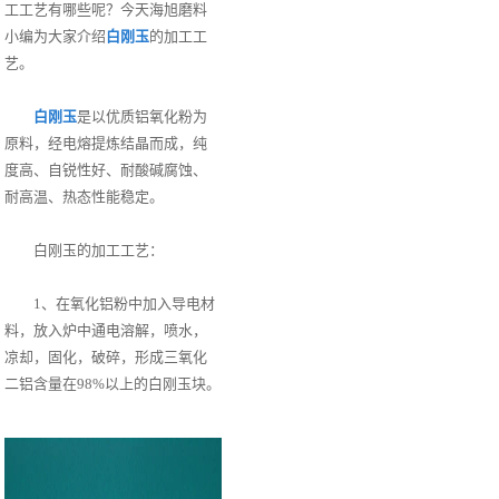
工工艺有哪些呢？今天海旭磨料
小编为大家介绍
白刚玉
的加工工
艺。
白刚玉
是以优质铝氧化粉为
原料，经电熔提炼结晶而成，纯
度高、自锐性好、耐酸碱腐蚀、
耐高温、热态性能稳定。
白刚玉的加工工艺：
1、在氧化铝粉中加入导电材
料，放入炉中通电溶解，喷水，
凉却，固化，破碎，形成三氧化
二铝含量在98%以上的白刚玉块。