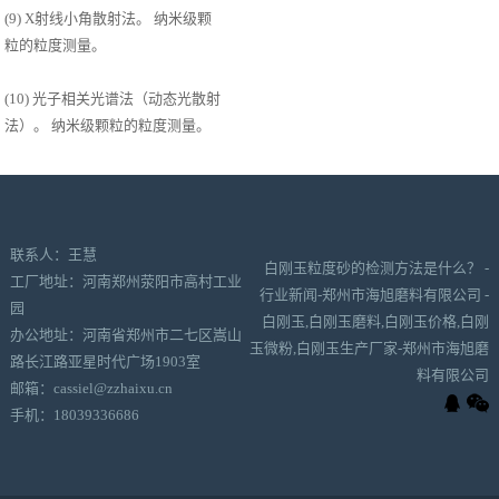
(9) X射线小角散射法。 纳米级颗
粒的粒度测量。
(10) 光子相关光谱法（动态光散射
法）。 纳米级颗粒的粒度测量。
联系人：王慧
白刚玉粒度砂的检测方法是什么？ -
工厂地址：河南郑州荥阳市高村工业
行业新闻-郑州市海旭磨料有限公司 -
园
白刚玉,白刚玉磨料,白刚玉价格,白刚
办公地址：河南省郑州市二七区嵩山
玉微粉,白刚玉生产厂家-郑州市海旭磨
路长江路亚星时代广场1903室
料有限公司
邮箱：cassiel@zzhaixu.cn
手机：18039336686