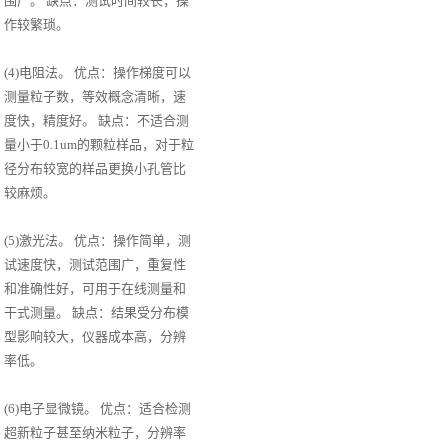
围广。 缺点：测试时间较长，操
作较繁琐。
(4)电阻法。 优点：操作梯度可以
测量粒子数，等效概念清晰，速
度快，精度好。 缺点：不适合测
量小于0.1um的颗粒样品，对于粒
径分布较宽的样品更换小孔管比
较麻烦。
(5)激光法。 优点：操作简单，测
试速度快，测试范围广，重复性
和准确性好，可用于在线测量和
干式测量。 缺点：结果受分布模
型影响较大，仪器成本高，分辨
率低。
(6)电子显微镜。 优点：适合检测
超新粒子甚至纳米粒子，分辨率