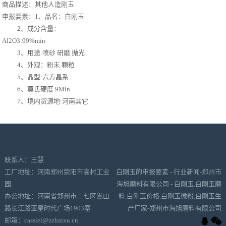
商品描述：其他人造刚玉
申报要素：1、品名：白刚玉
2、成分含量：
Al2O3:99%min
3、用途:喷砂 研磨 抛光
4、外观：粉末 颗粒
5、晶型:六方晶系
6、莫氏硬度 9Min
7、境内货源地:河南其它
联系人：王慧
工厂地址：河南郑州荥阳市高村工业
白刚玉的申报要素 - 行业新闻-郑州市
园
海旭磨料有限公司 - 白刚玉,白刚玉磨
办公地址：河南省郑州市二七区嵩山
料,白刚玉价格,白刚玉微粉,白刚玉生
路长江路亚星时代广场1903室
产厂家-郑州市海旭磨料有限公司
邮箱：cassiel@zzhaixu.cn