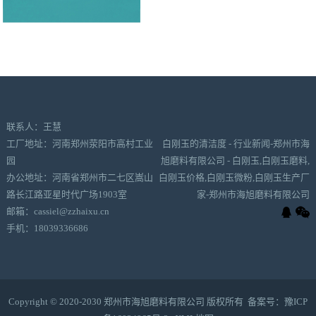
联系人：王慧
工厂地址：河南郑州荥阳市高村工业
白刚玉的清洁度 - 行业新闻-郑州市海
园
旭磨料有限公司 - 白刚玉,白刚玉磨料,
办公地址：河南省郑州市二七区嵩山
白刚玉价格,白刚玉微粉,白刚玉生产厂
路长江路亚星时代广场1903室
家-郑州市海旭磨料有限公司
邮箱：cassiel@zzhaixu.cn
手机：18039336686
Copyright © 2020-2030 郑州市海旭磨料有限公司 版权所有 备案号：
豫ICP